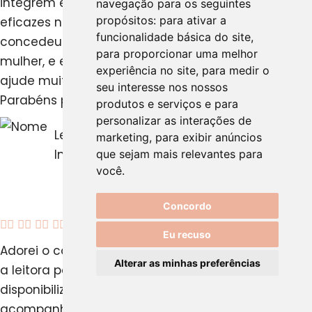
integrem equipas e desejem tornar-se mais
navegação para os seguintes
propósitos:
para ativar a
eficazes nas suas funções. Acredito que Deus
funcionalidade básica do site
,
concedeu talentos e aptidões únicas a cada
para proporcionar uma melhor
mulher, e espero que esta plataforma inspire e
experiência no site
,
para medir o
ajude muitas a desenvolver todo o seu potencial.
seu interesse nos nossos
Parabéns pela excelente iniciativa!
produtos e serviços e para
personalizar as interações de
Leonardo, Gestor de Marketing
marketing
,
para exibir anúncios
International
que sejam mais relevantes para
você
.
Concordo





Eu recuso
Adorei o conceito e a forma como vão conduzindo
Alterar as minhas preferências
a leitora pelos diferentes passos a dar e
disponibilizando as ferramentas necessárias,
acompanhados pela motivação necessária para