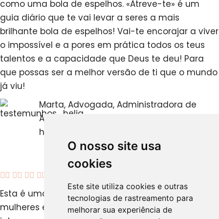
como uma bola de espelhos. «Atreve-te» é um
guia diário que te vai levar a seres a mais
brilhante bola de espelhos! Vai-te encorajar a viver
o impossível e a pores em prática todos os teus
talentos e a capacidade que Deus te deu! Para
que possas ser a melhor versão de ti que o mundo
já viu!
Marta, Advogada, Administradora de
Associações na Luta contra o Tráfico
humano
O nosso site usa
cookies





Este site utiliza cookies e outras
Esta é uma ferramenta valiosa para todas as
tecnologias de rastreamento para
mulheres empreendedoras, líderes ou que
melhorar sua experiência de